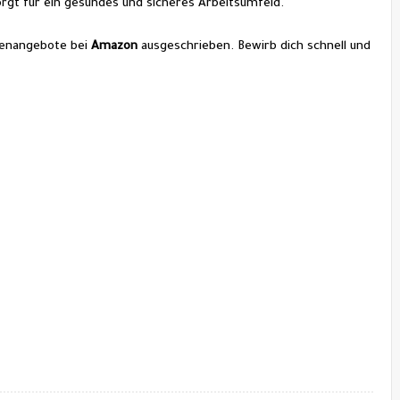
rgt für ein gesundes und sicheres Arbeitsumfeld.
lenangebote bei 
Amazon 
ausgeschrieben. Bewirb dich schnell und 